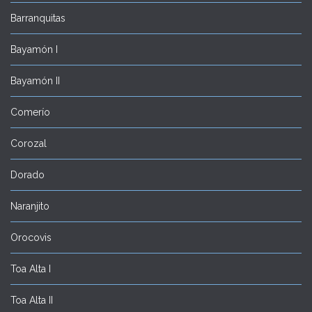
Barranquitas
Bayamón I
Bayamón II
Comerío
Corozal
Dorado
Naranjito
Orocovis
Toa Alta I
Toa Alta II