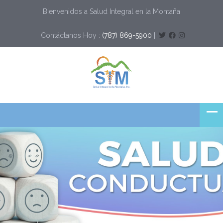
Bienvenidos a Salud Integral en la Montaña
Contáctanos Hoy :
(787) 869-5900
|