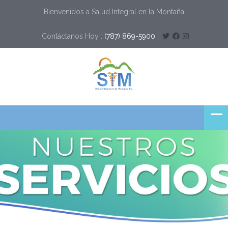
Bienvenidos a Salud Integral en la Montaña
Contáctanos Hoy :
(787) 869-5900
|