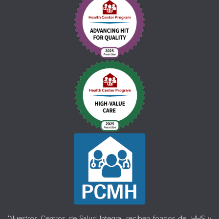
"Nuestros Centros de Salud Integral reciben fondos del HHS y