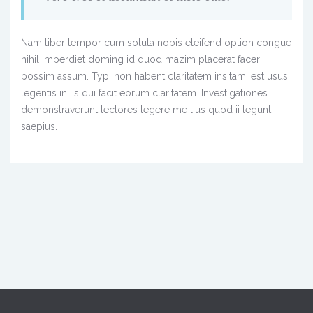
Nam liber tempor cum soluta nobis eleifend option congue
nihil imperdiet doming id quod mazim placerat facer
possim assum. Typi non habent claritatem insitam; est usus
legentis in iis qui facit eorum claritatem. Investigationes
demonstraverunt lectores legere me lius quod ii legunt
saepius.