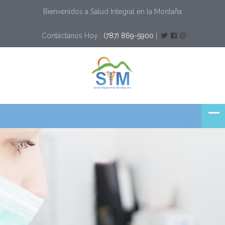
Bienvenidos a Salud Integral en la Montaña
Contáctanos Hoy :
(787) 869-5900
|