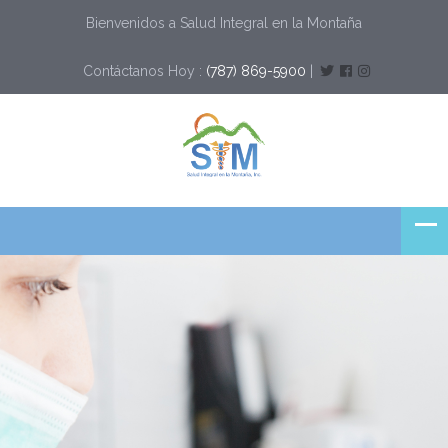
Bienvenidos a Salud Integral en la Montaña
Contáctanos Hoy :
(787) 869-5900
|