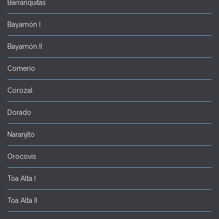
Barranquitas
Bayamón I
Bayamón II
Comerío
Corozal
Dorado
Naranjito
Orocovis
Toa Alta I
Toa Alta II