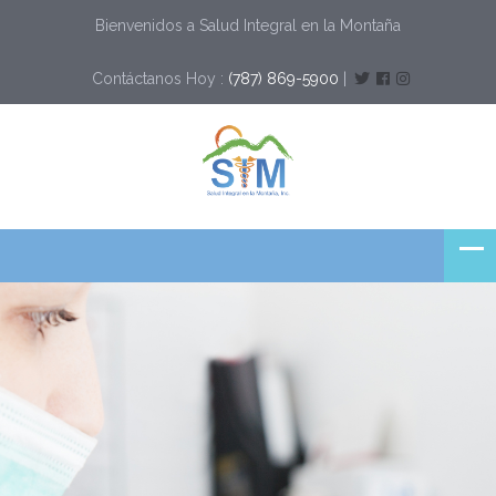
Bienvenidos a Salud Integral en la Montaña
Contáctanos Hoy :
(787) 869-5900
|