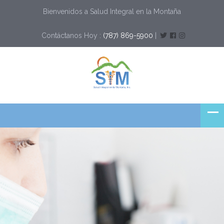
Bienvenidos a Salud Integral en la Montaña
Contáctanos Hoy :
(787) 869-5900
|