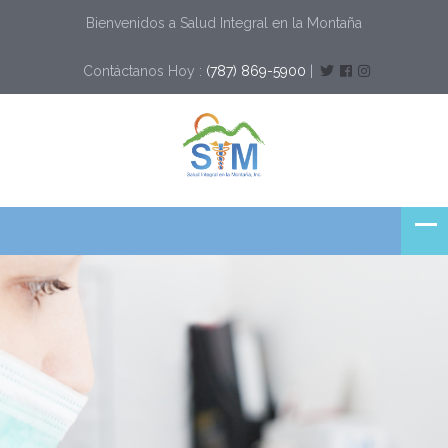
Bienvenidos a Salud Integral en la Montaña
Contáctanos Hoy :
(787) 869-5900
|